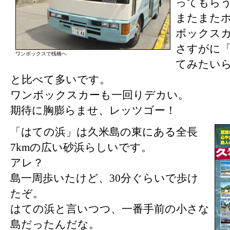
ってもら
またまた
ボックス
さすがに
ワンボックスで桟橋へ
てみたい
と比べて多いです。
ワンボックスカーも一回りデカい。
期待に胸膨らませ、レッツゴー！
「はての浜」は久米島の東にある全長
7kmの広い砂浜らしいです。
アレ？
島一周歩いたけど、30分ぐらいで歩け
たぞ。
はての浜と言いつつ、一番手前の小さな
島だったんだな。