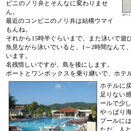
ビニのノリ弁とそんなに変わりませ
ん。
ボート
最近のコンビニのノリ弁は結構ウマイ
もんね。
それから15時半ぐらいまで、また泳いで遊
魚見ながら泳いでいると、1～2時間なんて
います。
名残惜しいですが、島を後にします。
ボートとワンボックスを乗り継いで、ホテ
ホテルに
足りない
ールで少
やっぱり
プールに
ただ、人