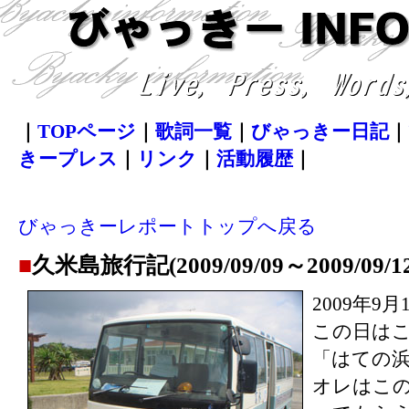
｜
TOPページ
｜
歌詞一覧
｜
びゃっきー日記
｜
きープレス
｜
リンク
｜
活動履歴
｜
びゃっきーレポートトップへ戻る
■
久米島旅行記(2009/09/09～2009/09/1
2009年9
この日は
「はての
オレはこ