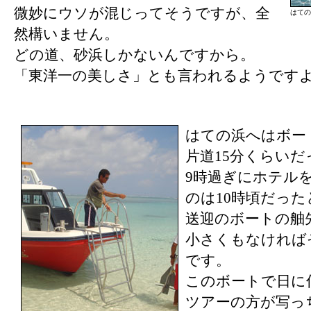
微妙にウソが混じってそうですが、全
はての
然構いません。
どの道、砂浜しかないんですから。
「東洋一の美しさ」とも言われるようです
はての浜へはボー
片道15分くらい
9時過ぎにホテル
のは10時頃だっ
送迎のボートの舳
小さくもなければ
です。
このボートで日に
ツアーの方が写っ